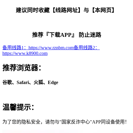
建议同时收藏【线路网址】与【本网页】
推荐『下载APP』 防止迷路
备用线路
1
：
https://www.rznbm.com
备用线路
2
：
https://www.k8900.com
推荐浏览器：
谷歌、Safari、火狐、Edge
温馨提示：
为了您的隐私安全，请勿与"国家反诈中心"APP同设备使用！