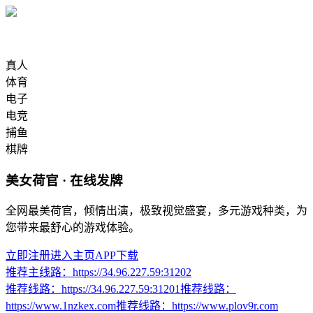
真人
体育
电子
电竞
捕鱼
棋牌
美女荷官 · 在线发牌
全网最美荷官，倾情出演，极致视觉盛宴，多元游戏种类，为
您带来最舒心的游戏体验。
立即注册
进入主页
APP下载
推荐主线路：
https://34.96.227.59:31202
推荐线路：
https://34.96.227.59:31201
推荐线路：
https://www.1nzkex.com
推荐线路：
https://www.plov9r.com