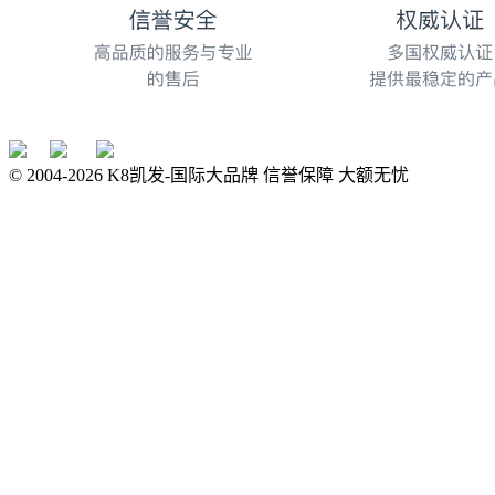
© 2004-
2026
K8凯发-国际大品牌 信誉保障 大额无忧