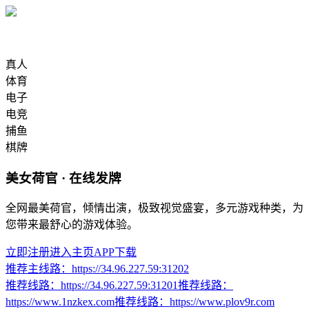
真人
体育
电子
电竞
捕鱼
棋牌
美女荷官 · 在线发牌
全网最美荷官，倾情出演，极致视觉盛宴，多元游戏种类，为
您带来最舒心的游戏体验。
立即注册
进入主页
APP下载
推荐主线路：
https://34.96.227.59:31202
推荐线路：
https://34.96.227.59:31201
推荐线路：
https://www.1nzkex.com
推荐线路：
https://www.plov9r.com