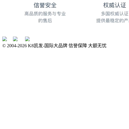
© 2004-
2026
K8凯发-国际大品牌 信誉保障 大额无忧