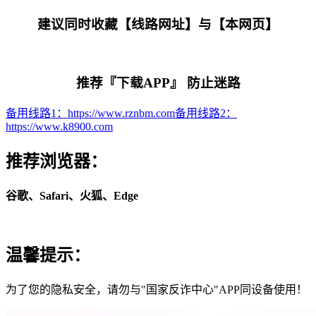
建议同时收藏【线路网址】与【本网页】
推荐『下载APP』 防止迷路
备用线路
1
：
https://www.rznbm.com
备用线路
2
：
https://www.k8900.com
推荐浏览器：
谷歌、Safari、火狐、Edge
温馨提示：
为了您的隐私安全，请勿与"国家反诈中心"APP同设备使用！